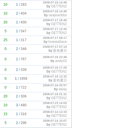
2008-07-19 14:48
10
1
/
283
by
GETTEN2
2008-07-19 14:48
10
2
/
404
by
seajeanbbs
2008-07-17 16:46
20
1
/
400
by
GETTEN2
2008-07-17 12:44
5
1
/
547
by
GETTEN2
2008-07-17 08:17
25
1
/
317
by
lovewallace
2008-07-17 07:14
0
2
/
346
by
藍色夏日
2008-07-16 22:48
0
1
/
767
by
andy43
2008-07-16 17:26
0
2
/
339
by
GETTEN2
2008-07-16 12:32
0
1
/
1956
by
藍色夏日
2008-07-16 05:57
0
1
/
722
by
away
2008-07-16 01:31
20
2
/
306
by
GETTEN2
2008-07-15 14:03
10
3
/
480
by
GETTEN2
2008-07-14 12:33
15
1
/
316
by
GETTEN2
2008-07-14 10:07
5
2
/
296
by
GETTEN2