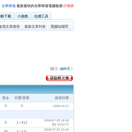
光華商場
最新最快的光華商場電腦報價
行情表
驅動下載
小遊戲
估價工具
(版主:
編輯長
)
賞金
回覆/查看
最後回應
0
0
2008-10-17
2008-07-25 19:06
5
1
/
412
by
andy43
2008-07-25 10:45
20
2
/
431