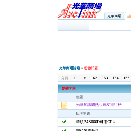
光華商場
論
光華商場論壇
»
硬體問題
‹‹
分頁
1 ...
162
163
164
165
硬體問題
標題
光華知識問熱心網友排行榜
版塊主題
華碩P4S800D可用CPU
關於筆電升級