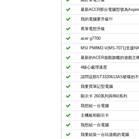
最新ACCR那台電腦型號為Aspir
我的電腦要升級!!!
舊筆電想升級
acer g7700
MSI PM8M2-V(MS-7071)支援N
最新的ACER遊戲旗艦的遊戲主
4核心處理速度
請問這顆ST3320613AS硬碟
我要買筆記型電腦
顯示卡 260系列與860系列
我想組一台電腦
主機板和顯示卡
我想組一台電腦
我要組裝一台玩遊戲的電腦