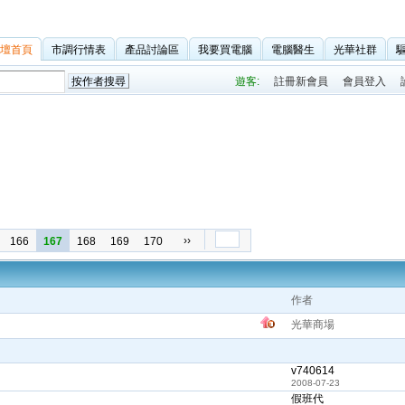
壇首頁
市調行情表
產品討論區
我要買電腦
電腦醫生
光華社群
››
166
167
168
169
170
作者
光華商場
v740614
2008-07-23
假班代