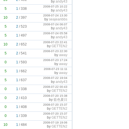
by
andy43
2008-07-25 10:22
5
1
/
338
by
andy43
2008-07-24 13:30
10
2
/
397
by
seajeanbbs
2008-07-24 06:07
5
2
/
523
by
andy43
2008-07-24 05:58
5
1
/
497
by
andy43
2008-07-23 22:41
10
2
/
652
by
GETTEN2
2008-07-23 22:30
5
2
/
541
by
away
2008-07-23 17:24
0
1
/
593
by
away
2008-07-23 11:11
5
1
/
662
by
away
2008-07-22 19:04
5
1
/
637
by
andy43
2008-07-22 00:43
0
1
/
338
by
GETTEN2
2008-07-20 15:38
0
2
/
410
by
藍色夏日
2008-07-20 15:37
0
1
/
408
by
GETTEN2
2008-07-20 15:37
0
1
/
339
by
GETTEN2
2008-07-19 19:06
10
1
/
484
by
GETTEN2