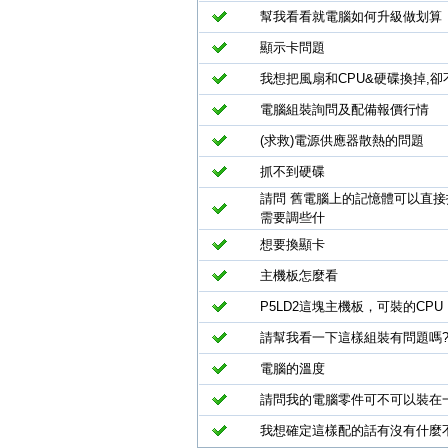
幫我看看就電腦如何升級做划算
顯示卡問題
我想把風扇和CPU&硬碟換掉,
電腦組裝詢問及配備報價行情
(求救)電源供應器散熱的問題
抓不到硬碟
請問 舊電腦上的記憶體可以直接拆
需要調些什
想要換顯卡
主機板怎麼看
P5LD2這塊主機板，可裝的CPU
請幫我看一下這樣組裝有問題嗎
電腦的溫度
請問我的電腦零件可不可以裝在
我想確定這樣配的話有沒有什麼