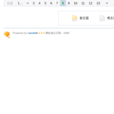
‹‹
››
分頁
1 ...
3
4
5
6
7
8
9
10
11
12
13
新主題
舊主
Powered by ©
arclink
6.0.0
網站成立日期：1996