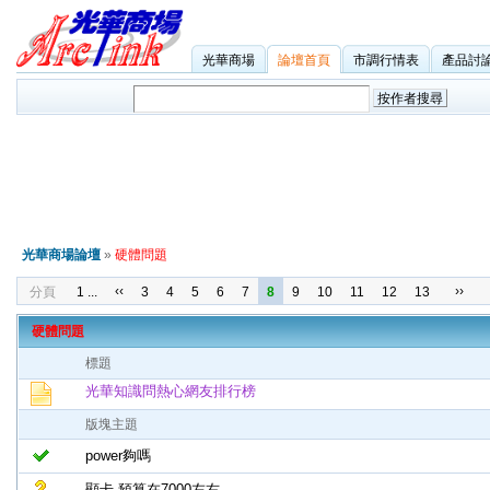
光華商場
論壇首頁
市調行情表
產品討
光華商場論壇
»
硬體問題
‹‹
››
分頁
1 ...
3
4
5
6
7
8
9
10
11
12
13
硬體問題
標題
光華知識問熱心網友排行榜
版塊主題
power夠嗎
顯卡-預算在7000左右