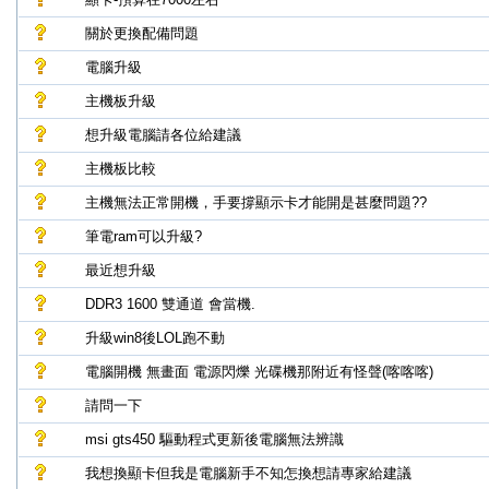
關於更換配備問題
電腦升級
主機板升級
想升級電腦請各位給建議
主機板比較
主機無法正常開機，手要撐顯示卡才能開是甚麼問題??
筆電ram可以升級?
最近想升級
DDR3 1600 雙通道 會當機.
升級win8後LOL跑不動
電腦開機 無畫面 電源閃爍 光碟機那附近有怪聲(喀喀喀)
請問一下
msi gts450 驅動程式更新後電腦無法辨識
我想換顯卡但我是電腦新手不知怎換想請專家給建議