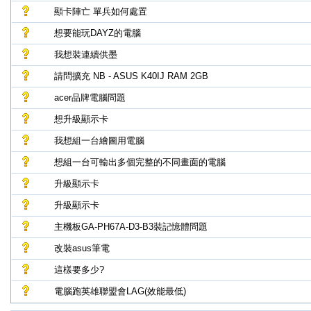
顯卡陣亡 單兵如何處置
想要能玩DAYZ的電腦
我想裝連續供墨
請問擴充 NB - ASUS K40IJ RAM 2GB
acer品牌電腦問題
想升級顯示卡
我想組一台繪圖用電腦
想組一台可輸出多個完整的不同畫面的電腦
升級顯示卡
升級顯示卡
主機板GA-PH67A-D3-B3裝記憶體問題
改裝asus筆電
這樣要多少?
電腦跑英雄聯盟會LAG(效能最低)