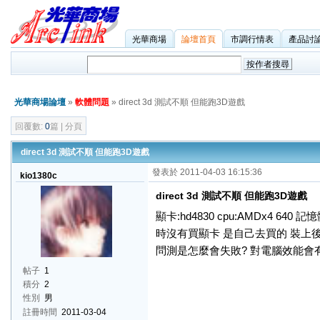
光華商場
論壇首頁
市調行情表
產品討
光華商場論壇
»
軟體問題
» direct 3d 測試不順 但能跑3D遊戲
回覆數:
0
篇 | 分頁
direct 3d 測試不順 但能跑3D遊戲
發表於 2011-04-03 16:15:36
kio1380c
direct 3d 測試不順 但能跑3D遊戲
顯卡:hd4830 cpu:AMDx4 640 
時沒有買顯卡 是自己去買的 裝上後di
問測是怎麼會失敗? 對電腦效能會有
帖子
1
積分
2
性別
男
註冊時間
2011-03-04