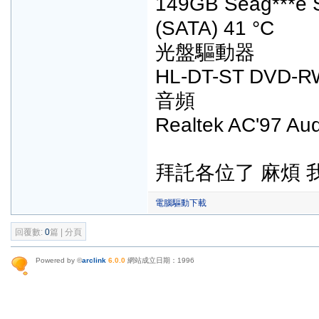
149GB Seag***e 
(SATA) 41 °C
光盤驅動器
HL-DT-ST DVD-
音頻
Realtek AC'97 Aud
拜託各位了 麻煩
電腦驅動下載
回覆數:
0
篇 | 分頁
Powered by ©
arclink
6.0.0
網站成立日期：1996