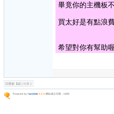
畢竟你的主機板不支
買太好是有點浪
希望對你有幫助喔.
回覆數:
1
篇 | 分頁 1
Powered by ©
arclink
6.0.0
網站成立日期：1996