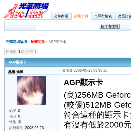
光華商場
論壇首頁
市調行情表
產品討
光華商場論壇
»
硬體問題
» AGP顯示卡
回覆數:
1
篇 | 分頁 1
AGP顯示卡
發表於 2008-05-23 08:30:10
黑暗-炫風
AGP顯示卡
(良)256MB Geforc
(較優)512MB Gefo
帖子
0
符合這種的顯示卡
積分
0
有沒有低於2000
性別
男
註冊時間
2008-05-23