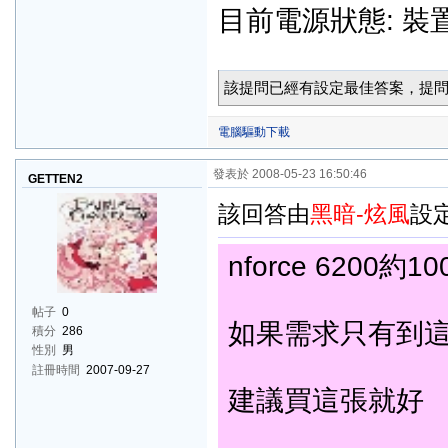
目前電源狀態: 
該提問已經有設定最佳答案，提問
電腦驅動下載
發表於 2008-05-23 16:50:46
GETTEN2
該回答由
黑暗-炫風
設
nforce 6200
帖子
0
如果需求只有到
積分
286
性別
男
註冊時間
2007-09-27
建議買這張就好