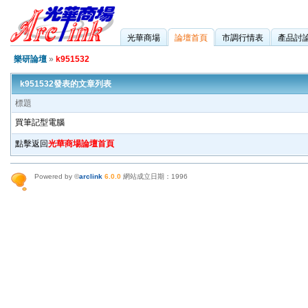
光華商場
論壇首頁
市調行情表
產品討
樂研論壇
»
k951532
k951532發表的文章列表
標題
買筆記型電腦
點擊返回
光華商場論壇首頁
Powered by ©
arclink
6.0.0
網站成立日期：1996