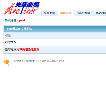
光華商場
論壇首頁
市調行情表
產品討
樂研論壇
»
peel
peel發表的文章列表
標題
我想生級
點擊返回
光華商場論壇首頁
Powered by ©
arclink
6.0.0
網站成立日期：1996