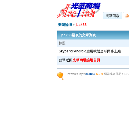
光華商場
論
樂研論壇
»
jack88
jack88發表的文章列表
標題
Skype for Android應用軟體全球同步上線
點擊返回
光華商場論壇首頁
Powered by ©
arclink
6.0.0
網站成立日期：199