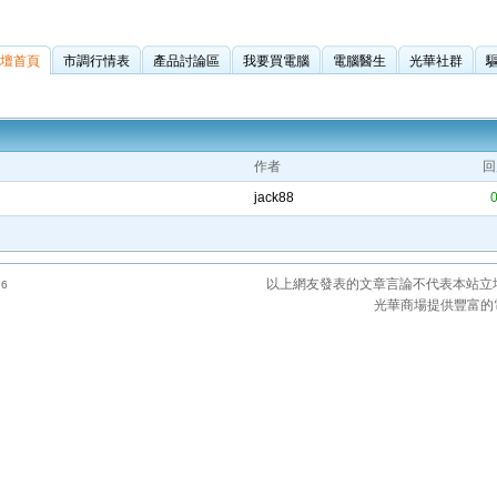
壇首頁
市調行情表
產品討論區
我要買電腦
電腦醫生
光華社群
作者
回
jack88
以上網友發表的文章言論不代表本站立
6
光華商場提供豐富的