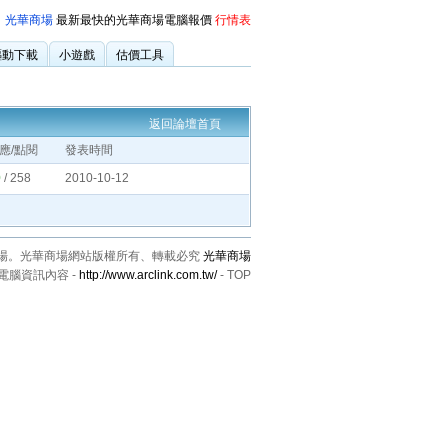
光華商場
最新最快的光華商場電腦報價
行情表
驅動下載
小遊戲
估價工具
返回論壇首頁
應/點閱
發表時間
0
/
258
2010-10-12
場。光華商場網站版權所有、轉載必究
光華商場
電腦資訊內容 -
http://www.arclink.com.tw/
-
TOP