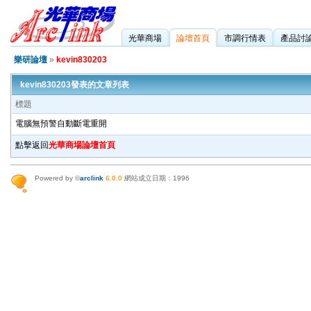
光華商場
論壇首頁
市調行情表
產品討
樂研論壇
»
kevin830203
kevin830203發表的文章列表
標題
電腦無預警自動斷電重開
點擊返回
光華商場論壇首頁
Powered by ©
arclink
6.0.0
網站成立日期：1996