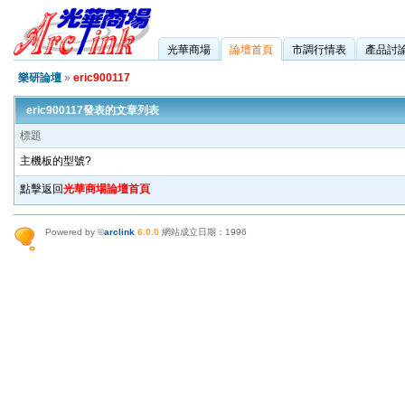
光華商場
論壇首頁
市調行情表
產品討
樂研論壇
»
eric900117
eric900117發表的文章列表
標題
主機板的型號?
點擊返回
光華商場論壇首頁
Powered by ©
arclink
6.0.0
網站成立日期：1996